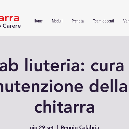
arra
Home
Moduli
Prenota
Team docenti
Van
o Carere
ab liuteria: cura
utenzione della
chitarra
gio 29 set
  |  
Reggio Calabria