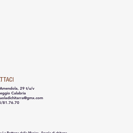
TTACI
 Amendola, 29 t/u/v
eggio Calabria
cuoladichitarra@gmx.com
5/81.76.70
by
La Bottega della Musica - Scuola di chitarra