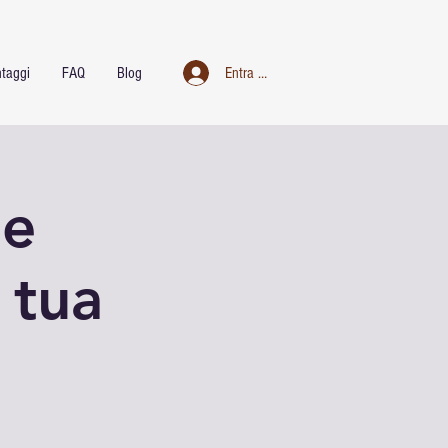
taggi
FAQ
Blog
Entra nel club
 e
 tua