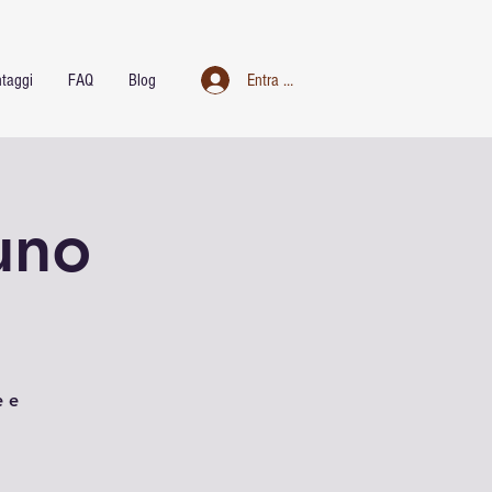
taggi
FAQ
Blog
Entra nel club
uno
e e