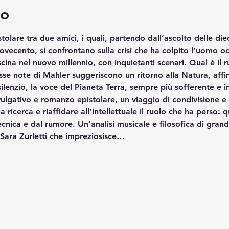
to
tolare tra due amici, i quali, partendo dall’ascolto delle diec
ovecento, si confrontano sulla crisi che ha colpito l’uomo oc
ascina nel nuovo millennio, con inquietanti scenari. Qual è il 
esse note di Mahler suggeriscono un ritorno alla Natura, affi
silenzio, la voce del Pianeta Terra, sempre più sofferente e in
ulgativo e romanzo epistolare, un viaggio di condivisione e 
ricerca e riaffidare all’intellettuale il ruolo che ha perso: q
tecnica e dal rumore. Un’analisi musicale e filosofica di gran
 Sara Zurletti che impreziosisce…