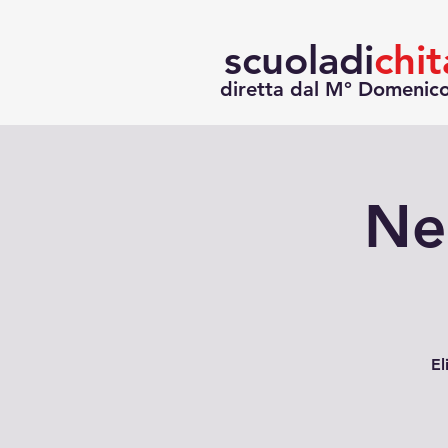
scuoladi
chit
diretta dal M° Domenic
Nel
El