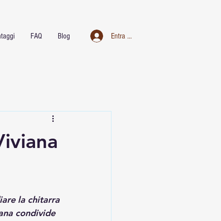
taggi
FAQ
Blog
Entra nel club
Viviana
iare la chitarra 
iana condivide 