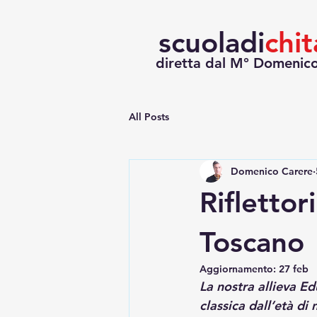
scuoladi
chit
diretta dal M° Domenic
All Posts
Domenico Carere
Riflettor
Toscano
Aggiornamento:
27 feb
La nostra allieva Edu
classica dall’età di