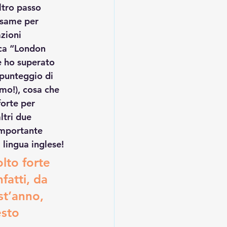
ltro passo 
esame per 
zioni 
ica “London 
e ho superato 
 punteggio di 
mo!), cosa che 
orte per 
ltri due 
importante 
lingua inglese!
lto forte 
fatti, da 
st’anno, 
sto 