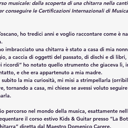
rso musicale: dalla scoperta di una chitarra nella canti
r conseguire le Certificazioni Internazionali di Musica
oscano, ho tredici anni e voglio raccontare come è nat
a.
ho imbracciato una chitarra è stato a casa di mia nonn
io
, a caccia di oggetti del passato, di dischi e di libri
i ricordi” ho notato quello strumento che giaceva lì, 
tatto, e che era appartenuto a mia madre.
 subito la mia curiosità, mi misi a strimpellarla (orribi
, tornando a casa, mi chiese se avessi voluto seguire 
arla.
 mio percorso nel mondo della musica, esattamente nell
equentare il corso estivo Kids & Guitar presso “La Bot
chitarra” diretta dal Maestro Domenico Carere.