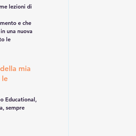
me lezioni di 
umento e che 
in una nuova 
to le 
della mia 
 le 
lo Educational, 
ra, sempre 