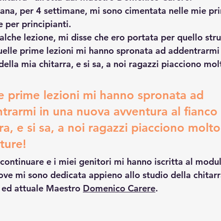
mana, per 4 settimane, mi sono cimentata nelle mie pri
 per principianti.
alche lezione, mi disse che ero portata per quello str
elle prime lezioni mi hanno spronata ad addentrarmi 
della mia chitarra, e si sa, a noi ragazzi piacciono mol
e prime lezioni mi hanno spronata ad 
trarmi in una nuova avventura al fianco 
ra, e si sa, a noi ragazzi piacciono molto
ture!
continuare e i miei genitori mi hanno iscritta al modu
ove mi sono dedicata appieno allo studio della chitar
 ed attuale Maestro 
Domenico Carere
.