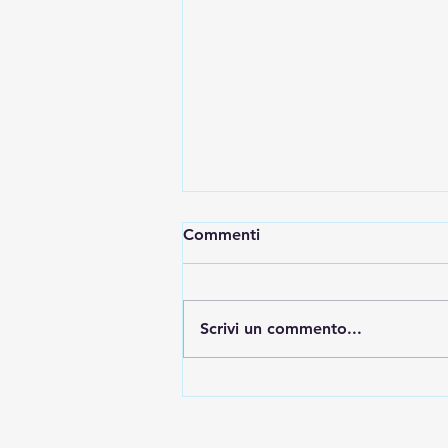
Commenti
Scrivi un commento...
Riflettori puntati sugli
studenti: Daniele Barbaro.