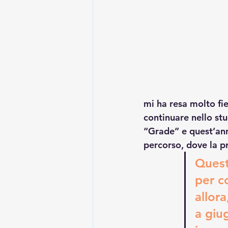
mi ha resa molto fi
continuare nello stu
“Grade” e quest’ann
percorso, dove la p
Quest
per co
allor
a giu