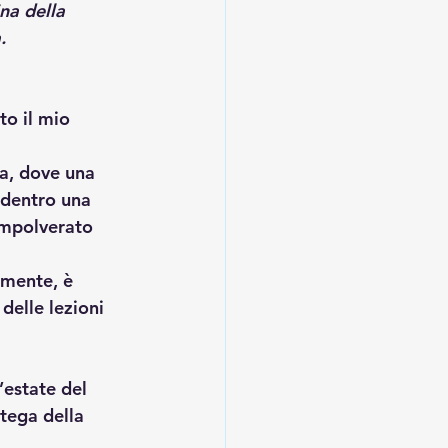
na della 
.
o il mio 
a, dove una 
, dentro una 
impolverato 
lmente, è 
delle lezioni 
’estate del 
tega della 